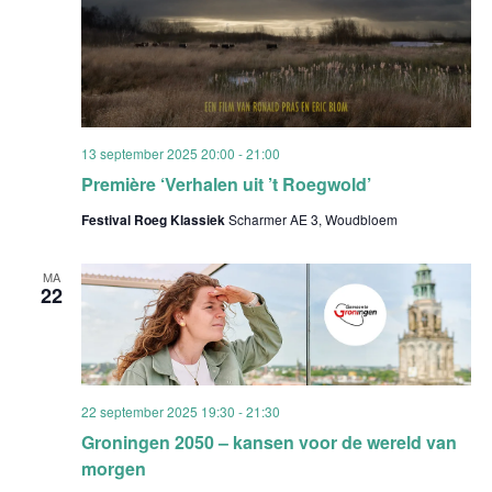
13 september 2025 20:00
-
21:00
Première ‘Verhalen uit ’t Roegwold’
Festival Roeg Klassiek
Scharmer AE 3, Woudbloem
MA
22
22 september 2025 19:30
-
21:30
Groningen 2050 – kansen voor de wereld van
morgen