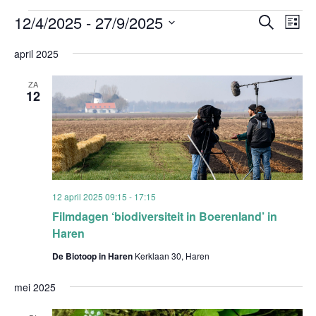
Evenementen
Evenem
Ev
12/4/2025
 - 
27/9/2025
Zoeken
Lijst
Zoeken
we
Selecteer
en
nav
april 2025
weergev
een
navigati
datum.
ZA
12
12 april 2025 09:15
-
17:15
Filmdagen ‘biodiversiteit in Boerenland’ in
Haren
De Biotoop in Haren
Kerklaan 30, Haren
mei 2025