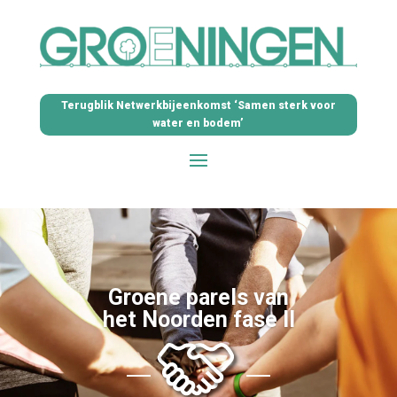
Terugblik Netwerkbijeenkomst ‘Samen sterk voor
water en bodem’
Groene parels van
het Noorden fase II