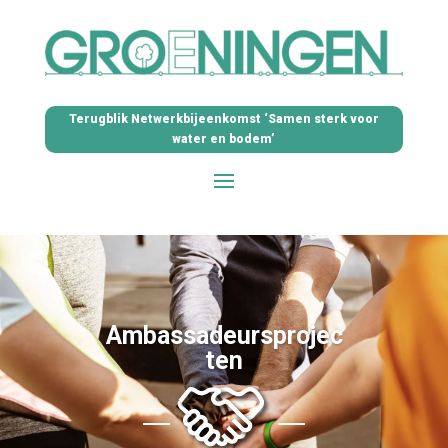
Terugblik Netwerkbijeenkomst ‘Samen sterk voor
water en bodem’
Ambassadeursprojec
ten