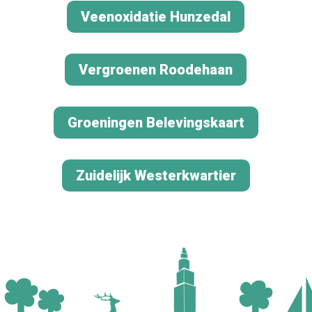
Veenoxidatie Hunzedal
Vergroenen Roodehaan
Groeningen Belevingskaart
Zuidelijk Westerkwartier