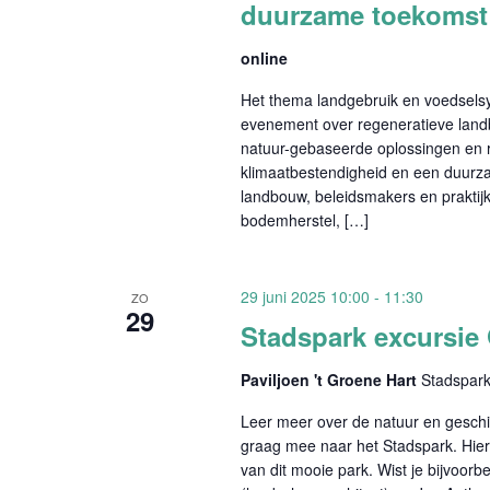
duurzame toekomst
online
Het thema landgebruik en voedselsys
evenement over regeneratieve land
natuur-gebaseerde oplossingen en 
klimaatbestendigheid en een duurza
landbouw, beleidsmakers en prakti
bodemherstel, […]
29 juni 2025 10:00
-
11:30
ZO
29
Stadspark excursie 
Paviljoen 't Groene Hart
Stadspark
Leer meer over de natuur en geschi
graag mee naar het Stadspark. Hier 
van dit mooie park. Wist je bijvoor