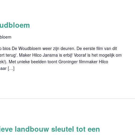
oudbloem
dbloem
bios De Woudbloem weer zijn deuren. De eerste film van dit
ert terug'. Maker Hilco Jansma is erbij! Vooraf is het mogelijk om
ek!). Met unieke beelden toont Groninger filmmaker Hilco
naar […]
eve landbouw sleutel tot een