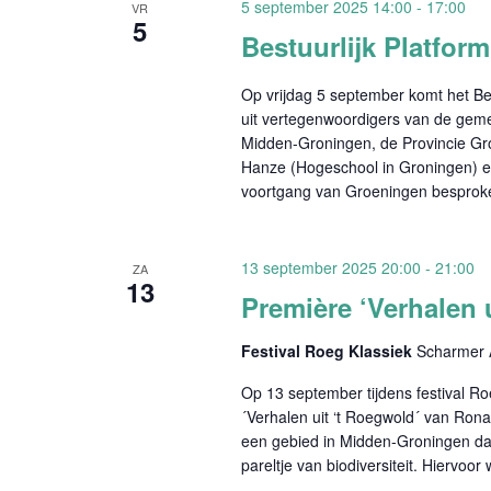
5 september 2025 14:00
-
17:00
VR
5
Bestuurlijk Platfor
Op vrijdag 5 september komt het Bes
uit vertegenwoordigers van de gem
Midden-Groningen, de Provincie Gr
Hanze (Hogeschool in Groningen) e
voortgang van Groeningen besproke
13 september 2025 20:00
-
21:00
ZA
13
Première ‘Verhalen 
Festival Roeg Klassiek
Scharmer 
Op 13 september tijdens festival R
´Verhalen uit ‘t Roegwold´ van Rona
een gebied in Midden-Groningen dat 
pareltje van biodiversiteit. Hiervoo