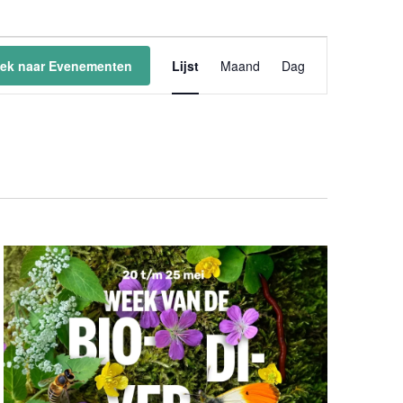
Evenement
weergaven
ek naar Evenementen
Lijst
Maand
Dag
navigatie