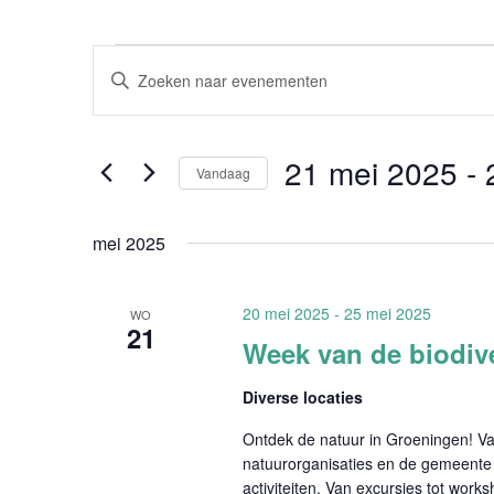
Evenementen
Evenementen
Vul
Zoeken
een
en
weergeven
keyword
21 mei 2025
 - 
navigatie
in.
Vandaag
Zoek
Selecteer
voor
mei 2025
een
Evenementen
datum.
met
20 mei 2025
-
25 mei 2025
WO
21
keyword.
Week van de biodive
Diverse locaties
Ontdek de natuur in Groeningen! Van
natuurorganisaties en de gemeente
activiteiten. Van excursies tot works