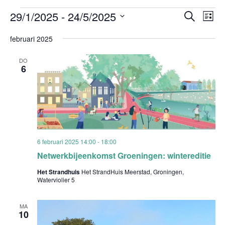
Evenementen
Evenem
Ev
29/1/2025
 - 
24/5/2025
Zoeken
Lijst
Zoeken
we
Selecteer
en
nav
februari 2025
weergev
een
navigati
datum.
DO
6
6 februari 2025 14:00
-
18:00
Netwerkbijeenkomst Groeningen: wintereditie
Het Strandhuis
Het StrandHuis Meerstad, Groningen,
Waterviolier 5
MA
10