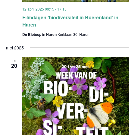
12 april 2025 09:15
-
17:15
Filmdagen ‘biodiversiteit in Boerenland’ in
Haren
De Biotoop in Haren
Kerklaan 30, Haren
mei 2025
DI
20