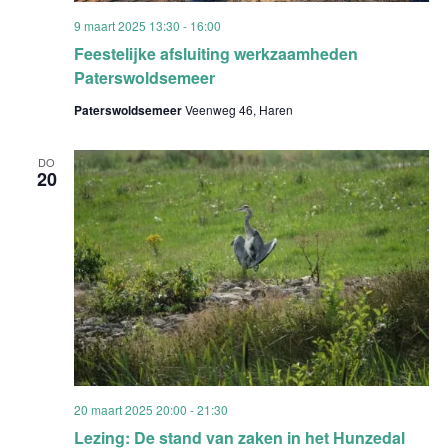
9 maart 2025 13:30
-
16:00
Feestelijke afsluiting werkzaamheden
Paterswoldsemeer
Paterswoldsemeer
Veenweg 46, Haren
DO
20
20 maart 2025 20:00
-
21:30
Lezing: De stand van zaken in het Hunzedal