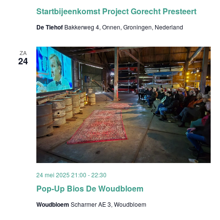
Startbijeenkomst Project Gorecht Presteert
De Tiehof
Bakkerweg 4, Onnen, Groningen, Nederland
ZA
24
24 mei 2025 21:00
-
22:30
Pop-Up Bios De Woudbloem
Woudbloem
Scharmer AE 3, Woudbloem