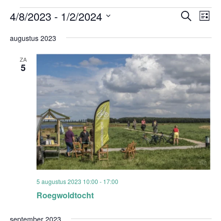
Evenementen
Evenem
Ev
4/8/2023
 - 
1/2/2024
Zoeken
Lijst
Zoeken
we
Selecteer
en
nav
augustus 2023
weergev
een
navigati
datum.
ZA
5
5 augustus 2023 10:00
-
17:00
Roegwoldtocht
september 2023