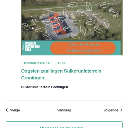
1 februari 2024 14:00
-
16:30
Oogsten zaailingen Suikerunieterrein
Groningen
Suikerunie terrein Groningen
Evenementen
Evene
Vorige
Vandaag
Volgende