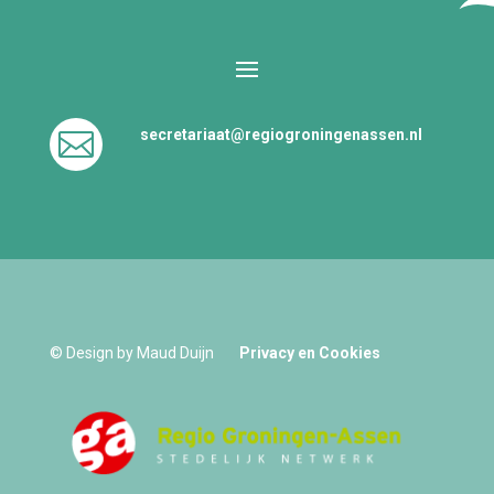
secretariaat@regiogroningenassen.nl

© Design by Maud Duijn
Privacy en Cookies