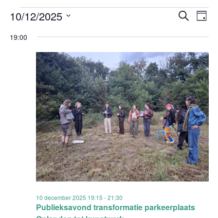
Evenementen
Evenem
Ev
10/12/2025
Zoeken
Dag
Zoeken
we
in
Selecteer
en
nav
19:00
10
weergev
een
december
navigati
datum.
2025
10 december 2025 19:15
-
21:30
Publieksavond transformatie parkeerplaats