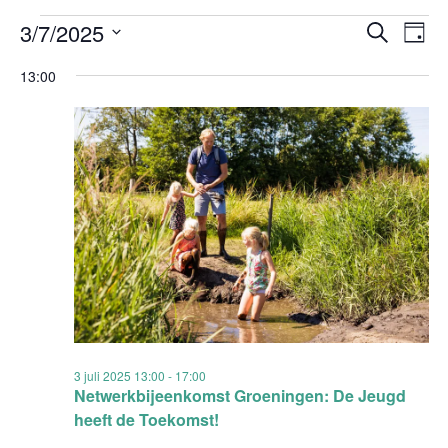
Evenementen
Evenem
Ev
3/7/2025
Zoeken
Dag
Zoeken
we
in
Selecteer
en
nav
13:00
3
weergev
een
juli
navigati
datum.
2025
3 juli 2025 13:00
-
17:00
Netwerkbijeenkomst Groeningen: De Jeugd
heeft de Toekomst!