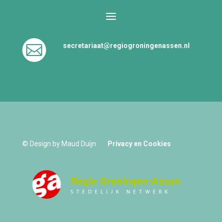
secretariaat@regiogroningenassen.nl

© Design by Maud Duijn
Privacy en Cookies