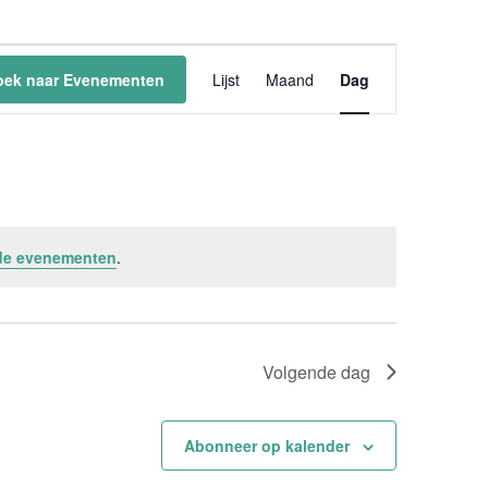
Evenement
weergaven
oek naar Evenementen
Lijst
Maand
Dag
navigatie
de evenementen
.
Volgende dag
Abonneer op kalender