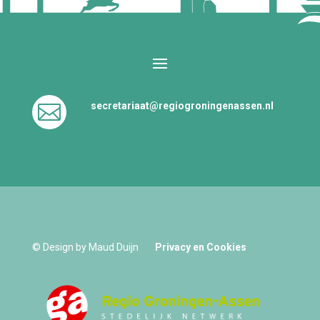
secretariaat@regiogroningenassen.nl

© Design by Maud Duijn
Privacy en Cookies