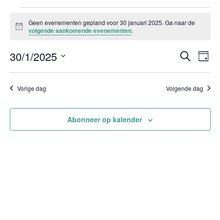
Evenementen
Geen evenementen gepland voor 30 januari 2025. Ga naar de
in
Bericht
volgende aankomende evenementen
.
30
Evenem
Ev
30/1/2025
januari
Zoeken
Dag
Zoeken
we
2025
Selecteer
en
nav
weergev
een
Vorige dag
Volgende dag
navigati
datum.
Abonneer op kalender