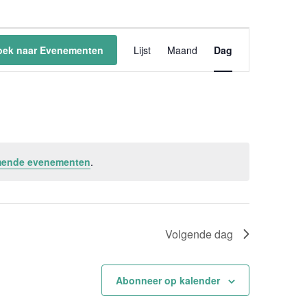
Evenement
weergaven
oek naar Evenementen
Lijst
Maand
Dag
navigatie
mende evenementen
.
Volgende dag
Abonneer op kalender