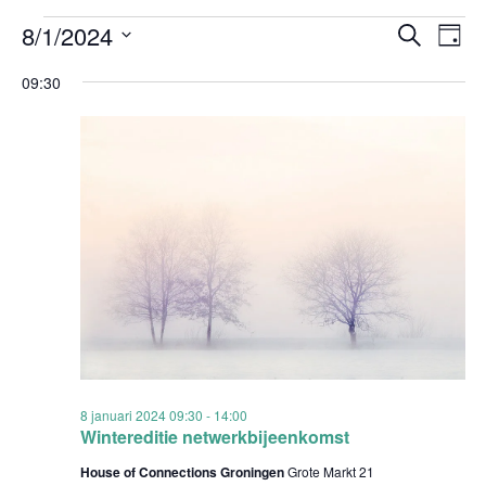
Evenementen
Evenem
Ev
8/1/2024
Zoeken
Dag
Zoeken
we
in
Selecteer
en
nav
09:30
8
weergev
een
januari
navigati
datum.
2024
8 januari 2024 09:30
-
14:00
Wintereditie netwerkbijeenkomst
House of Connections Groningen
Grote Markt 21