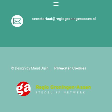
secretariaat@regiogroningenassen.nl

© Design by Maud Duijn
Privacy en Cookies