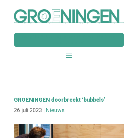
Terugblik Netwerkbijeenkomst ‘Samen sterk voor
water en bodem’
GROENINGEN doorbreekt ‘bubbels’
26 juli 2023
|
Nieuws