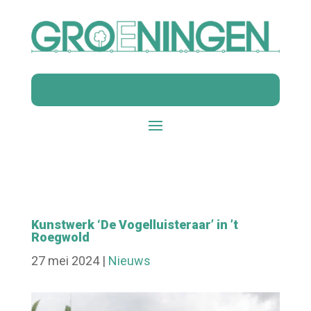
Terugblik Netwerkbijeenkomst ‘Samen sterk voor
water en bodem’
Kunstwerk ‘De Vogelluisteraar’ in ’t
Roegwold
27 mei 2024
|
Nieuws