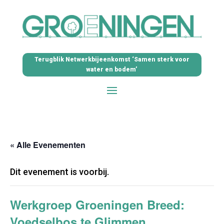
Terugblik Netwerkbijeenkomst ‘Samen sterk voor
water en bodem’
« Alle Evenementen
Dit evenement is voorbij.
Werkgroep Groeningen Breed:
Voedselbos te Glimmen