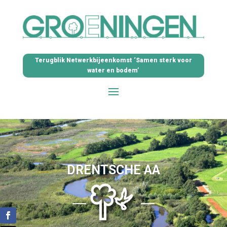
Terugblik Netwerkbijeenkomst ‘Samen sterk voor
water en bodem’
DRENTSCHE AA