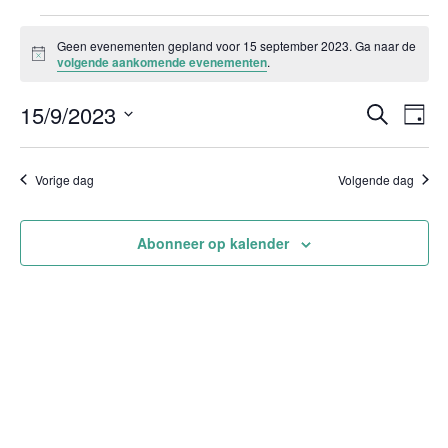
Evenementen
Geen evenementen gepland voor 15 september 2023. Ga naar de
in
Bericht
volgende aankomende evenementen
.
15
Evenem
Ev
15/9/2023
september
Zoeken
Dag
Zoeken
we
2023
Selecteer
en
nav
weergev
een
Vorige dag
Volgende dag
navigati
datum.
Abonneer op kalender